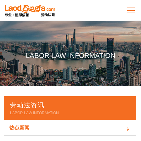
LABOR LAW INFORMATION
劳动法资讯
LABOR LAW INFORMATION
热点新闻