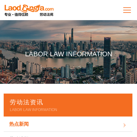
LABOR LAW INFORMATION
劳动法资讯
LABOR LAW INFORMATION
热点新闻