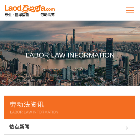
LABOR LAW INFORMATION
劳动法资讯
LABOR LAW INFORMATION
热点新闻