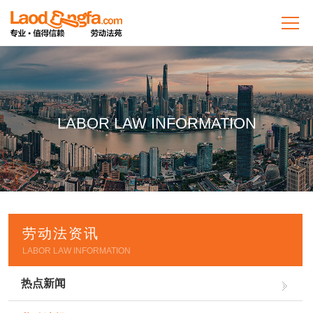
LABOR LAW INFORMATION
劳动法资讯
LABOR LAW INFORMATION
热点新闻