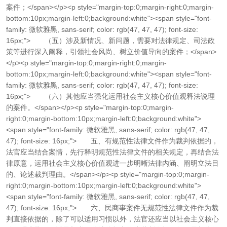
案件；</span></p><p style="margin-top:0;margin-right:0;margin-
bottom:10px;margin-left:0;background:white"><span style="font-
family: 微软雅黑, sans-serif; color: rgb(47, 47, 47); font-size:
16px;"> （五）涉及新情况、新问题，需要对法律规定、司法政
策等进行深入阐释，引领社会风尚、树立价值导向的案件；</span>
</p><p style="margin-top:0;margin-right:0;margin-
bottom:10px;margin-left:0;background:white"><span style="font-
family: 微软雅黑, sans-serif; color: rgb(47, 47, 47); font-size:
16px;"> （六）其他应当强化运用社会主义核心价值观释法说理
的案件。</span></p><p style="margin-top:0;margin-
right:0;margin-bottom:10px;margin-left:0;background:white">
<span style="font-family: 微软雅黑, sans-serif; color: rgb(47, 47,
47); font-size: 16px;"> 五、有规范性法律文件作为裁判依据的，
法官应当结合案情，先行释明规范性法律文件的相关规定，再结合法
律原意，运用社会主义核心价值观进一步明晰法律内涵、阐明立法目
的、论述裁判理由。</span></p><p style="margin-top:0;margin-
right:0;margin-bottom:10px;margin-left:0;background:white">
<span style="font-family: 微软雅黑, sans-serif; color: rgb(47, 47,
47); font-size: 16px;"> 六、民商事案件无规范性法律文件作为裁
判直接依据的，除了可以适用习惯以外，法官还应当以社会主义核心