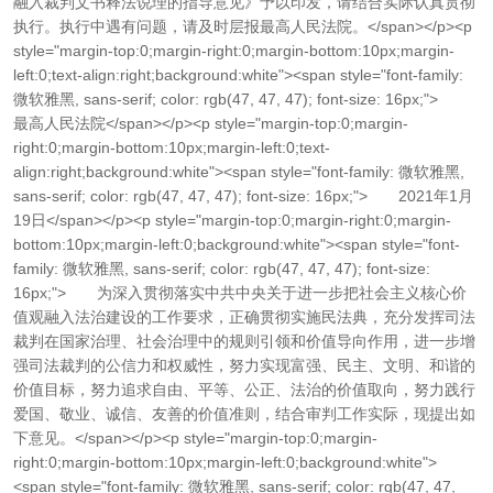
融入裁判文书释法说理的指导意见》予以印发，请结合实际认真贯彻
执行。执行中遇有问题，请及时层报最高人民法院。</span></p><p
style="margin-top:0;margin-right:0;margin-bottom:10px;margin-
left:0;text-align:right;background:white"><span style="font-family:
微软雅黑, sans-serif; color: rgb(47, 47, 47); font-size: 16px;">
最高人民法院</span></p><p style="margin-top:0;margin-
right:0;margin-bottom:10px;margin-left:0;text-
align:right;background:white"><span style="font-family: 微软雅黑,
sans-serif; color: rgb(47, 47, 47); font-size: 16px;"> 2021年1月
19日</span></p><p style="margin-top:0;margin-right:0;margin-
bottom:10px;margin-left:0;background:white"><span style="font-
family: 微软雅黑, sans-serif; color: rgb(47, 47, 47); font-size:
16px;"> 为深入贯彻落实中共中央关于进一步把社会主义核心价
值观融入法治建设的工作要求，正确贯彻实施民法典，充分发挥司法
裁判在国家治理、社会治理中的规则引领和价值导向作用，进一步增
强司法裁判的公信力和权威性，努力实现富强、民主、文明、和谐的
价值目标，努力追求自由、平等、公正、法治的价值取向，努力践行
爱国、敬业、诚信、友善的价值准则，结合审判工作实际，现提出如
下意见。</span></p><p style="margin-top:0;margin-
right:0;margin-bottom:10px;margin-left:0;background:white">
<span style="font-family: 微软雅黑, sans-serif; color: rgb(47, 47,