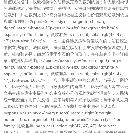
价值观为指引，以最相类似的法律规定作为裁判依据；如无最相类似
的法律规定，法官应当根据立法精神、立法目的和法律原则等作出司
法裁判，并在裁判文书中充分运用社会主义核心价值观阐述裁判依据
和裁判理由。</span></p><p style="margin-top:0;margin-
right:0;margin-bottom:10px;margin-left:0;background:white">
<span style="font-family: 微软雅黑, sans-serif; color: rgb(47, 47,
47); font-size: 16px;"> 七、案件涉及多种价值取向的，法官应当
依据立法精神、法律原则、法律规定以及社会主义核心价值观进行判
断、权衡和选择，确定适用于个案的价值取向，并在裁判文书中详细
阐明依据及其理由。</span></p><p style="margin-top:0;margin-
right:0;margin-bottom:10px;margin-left:0;background:white">
<span style="font-family: 微软雅黑, sans-serif; color: rgb(47, 47,
47); font-size: 16px;"> 八、刑事诉讼中的公诉人、当事人、辩护
人、诉讼代理人和民事、行政诉讼中的当事人、诉讼代理人等在诉讼
文书中或在庭审中援引社会主义核心价值观作为诉辩理由的，人民法
院一般应当采用口头反馈、庭审释明等方式予以回应；属于本意见第
四条规定的案件的，人民法院应当在裁判文书中明确予以回应。
</span></p><p style="margin-top:0;margin-right:0;margin-
bottom:10px;margin-left:0;background:white"><span style="font-
family: 微软雅黑, sans-serif; color: rgb(47, 47, 47); font-size:
16px;"> 九、深入推进社会主义核心价值观融入裁判文书释法说