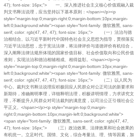
47); font-size: 16px;"> 一、深入推进社会主义核心价值观融入裁
判文书释法说理，应当坚持以下基本原则：</span></p><p
style="margin-top:0;margin-right:0;margin-bottom:10px;margin-
left:0;background:white"><span style="font-family: 微软雅黑, sans-
serif; color: rgb(47, 47, 47); font-size: 16px;"> （一）法治与德
治相结合。以习近平新时代中国特色社会主义思想为指导，贯彻落实
习近平法治思想，忠于宪法法律，将法律评价与道德评价有机结合，
深入阐释法律法规所体现的国家价值目标、社会价值取向和公民价值
准则，实现法治和德治相辅相成、相得益彰。</span></p><p
style="margin-top:0;margin-right:0;margin-bottom:10px;margin-
left:0;background:white"><span style="font-family: 微软雅黑, sans-
serif; color: rgb(47, 47, 47); font-size: 16px;"> （二）以人民为
中心。裁判文书释法说理应积极回应人民群众对公正司法的新要求和
新期待，准确阐明事理，详细释明法理，积极讲明情理，力求讲究文
理，不断提升人民群众对司法裁判的满意度，以司法公正引领社会公
平正义。</span></p><p style="margin-top:0;margin-
right:0;margin-bottom:10px;margin-left:0;background:white">
<span style="font-family: 微软雅黑, sans-serif; color: rgb(47, 47,
47); font-size: 16px;"> （三）政治效果、法律效果和社会效果的
有机统一。立足时代、国情、文化，综合考量法、理、情等因素，加