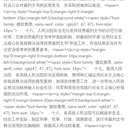
社会公众对裁判文书的反馈意见，并采取措施加以改进。</span>
</p><p style="margin-top:0;margin-right:0;margin-
bottom:10px;margin-left:0;background:white"><span style="font-
family: 微软雅黑, sans-serif; color: rgb(47, 47, 47); font-size:
16px;"> 十六、人民法院应当充分发挥优秀裁判文书的示范引领
作用，完善优秀裁判文书考评激励机制，积极组织开展“运用社会主
义核心价值观释法说理优秀裁判文书”评选工作，评选结果应当作为
法官业绩考评的重要参考。</span></p><p style="margin-
top:0;margin-right:0;margin-bottom:10px;margin-
left:0;background:white"><span style="font-family: 微软雅黑, sans-
serif; color: rgb(47, 47, 47); font-size: 16px;"> 十七、最高人民
法院、各高级人民法院应当定期收集、整理和汇编运用社会主义核心
价值观释法说理的典型案例，加强宣传教育工作，进一步带动人民群
众将法治精神融入社会生活，培育和营造自觉践行社会主义核心价值
观的法治环境。</span></p><p style="margin-top:0;margin-
right:0;margin-bottom:10px;margin-left:0;background:white">
<span style="font-family: 微软雅黑, sans-serif; color: rgb(47, 47,
47); font-size: 16px;"> 十八、各高级人民法院可以根据本意见，
结合工作实际，制定刑事、民事、行政、国家赔偿、执行等裁判文书
释法说理的实施细则，报最高人民法院备案。</span></p><p