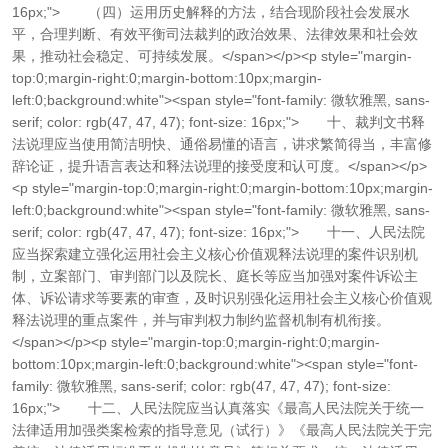
16px;"> （四）运用历史解释的方法，结合现阶段社会发展水
平，合理判断、有效平衡司法裁判的政治效果、法律效果和社会效
果，推动社会稳定、可持续发展。</span></p><p style="margin-
top:0;margin-right:0;margin-bottom:10px;margin-
left:0;background:white"><span style="font-family: 微软雅黑, sans-
serif; color: rgb(47, 47, 47); font-size: 16px;"> 十、裁判文书释
法说理应当使用简洁明快、通俗易懂的语言，讲求繁简得当，丰富修
辞论证，提升语言表达和释法说理的接受度和认可度。</span></p>
<p style="margin-top:0;margin-right:0;margin-bottom:10px;margin-
left:0;background:white"><span style="font-family: 微软雅黑, sans-
serif; color: rgb(47, 47, 47); font-size: 16px;"> 十一、人民法院
应当探索建立强化运用社会主义核心价值观释法说理的案件识别机
制，立案部门、审判部门以及院长、庭长等应当加强对案件诉讼主
体、诉讼请求等要素的审查，及时识别强化运用社会主义核心价值观
释法说理的重点案件，并与审判权力制约监督机制有机衔接。
</span></p><p style="margin-top:0;margin-right:0;margin-
bottom:10px;margin-left:0;background:white"><span style="font-
family: 微软雅黑, sans-serif; color: rgb(47, 47, 47); font-size:
16px;"> 十二、人民法院应当认真落实《最高人民法院关于统一
法律适用加强类案检索的指导意见（试行）》《最高人民法院关于完