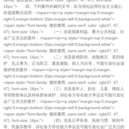
family: 微软雅黑, sans-serif; color: rgb(47, 47, 47); font-size:
16px;"> 四、下列案件的裁判文书，应当强化运用社会主义核心
价值观释法说理：</span></p><p style="margin-top:0;margin-
right:0;margin-bottom:10px;margin-left:0;background:white">
<span style="font-family: 微软雅黑, sans-serif; color: rgb(47, 47,
47); font-size: 16px;"> （一）涉及国家利益、重大公共利益，社
会广泛关注的案件；</span></p><p style="margin-top:0;margin-
right:0;margin-bottom:10px;margin-left:0;background:white">
<span style="font-family: 微软雅黑, sans-serif; color: rgb(47, 47,
47); font-size: 16px;"> （二）涉及疫情防控、抢险救灾、英烈保
护、见义勇为、正当防卫、紧急避险、助人为乐等，可能引发社会道
德评价的案件；</span></p><p style="margin-top:0;margin-
right:0;margin-bottom:10px;margin-left:0;background:white">
<span style="font-family: 微软雅黑, sans-serif; color: rgb(47, 47,
47); font-size: 16px;"> （三）涉及老年人、妇女、儿童、残疾人
等弱势群体以及特殊群体保护，诉讼各方存在较大争议且可能引发社
会广泛关注的案件；</span></p><p style="margin-top:0;margin-
right:0;margin-bottom:10px;margin-left:0;background:white">
<span style="font-family: 微软雅黑, sans-serif; color: rgb(47, 47,
47); font-size: 16px;"> （四）涉及公序良俗、风俗习惯、权利平
等、民族宗教等，诉讼各方存在较大争议且可能引发社会广泛关注的