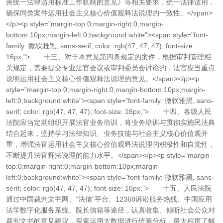
善统一法律适用标准工作机制的意见》等相关要求，统一法律适用，
确保同类案件运用社会主义核心价值观释法说理的一致性。</span>
</p><p style="margin-top:0;margin-right:0;margin-
bottom:10px;margin-left:0;background:white"><span style="font-
family: 微软雅黑, sans-serif; color: rgb(47, 47, 47); font-size:
16px;"> 十三、对于本意见第四条规定的案件，根据审判管理相
关规定，需要提交专业法官会议或审判委员会讨论的，法官应当重点
说明运用社会主义核心价值观释法说理的意见。</span></p><p
style="margin-top:0;margin-right:0;margin-bottom:10px;margin-
left:0;background:white"><span style="font-family: 微软雅黑, sans-
serif; color: rgb(47, 47, 47); font-size: 16px;"> 十四、各级人民
法院应当定期组织开展法官业务培训，将业务培训与贯彻实施民法典
结合起来，坚持学习法律知识、业务技能与社会主义核心价值观并
重，增强法官运用社会主义核心价值观释法说理的积极性和自觉性，
不断提升法官释法说理的能力水平。</span></p><p style="margin-
top:0;margin-right:0;margin-bottom:10px;margin-
left:0;background:white"><span style="font-family: 微软雅黑, sans-
serif; color: rgb(47, 47, 47); font-size: 16px;"> 十五、人民法院
通过中国裁判文书网、“法信”平台、12368诉讼服务热线、中国应用
法学数字化服务系统、院长信箱等途径，认真收集、倾听社会公众对
裁判文书的意见建议，探索运用大数据进行统筹分析，最大程度了解