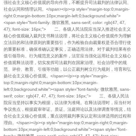
强社会主义核心价值观的导向作用，不断提升司法裁判的法律认同、
社会认同和情理认同。</span></p><p style="margin-top:0;margin-
right:0;margin-bottom:10px;margin-left:0;background:white">
<span style="font-family: 微软雅黑, sans-serif; color: rgb(47, 47,
47); font-size: 16px;"> 二、各级人民法院应当深入推进社会主义
核心价值观融入裁判文书释法说理，将社会主义核心价值观作为理解
立法目的和法律原则的重要指引，作为检验自由裁量权是否合理行使
的重要标准，确保准确认定事实，正确适用法律。对于裁判结果有价
值引领导向、行为规范意义的案件，法官应当强化运用社会主义核心
价值观释法说理，切实发挥司法裁判在国家治理、社会治理中的规
范、评价、教育、引领等功能，以公正裁判树立行为规则，培育和弘
扬社会主义核心价值观。</span></p><p style="margin-
top:0;margin-right:0;margin-bottom:10px;margin-
left:0;background:white"><span style="font-family: 微软雅黑, sans-
serif; color: rgb(47, 47, 47); font-size: 16px;"> 三、各级人民法
院应当坚持以事实为根据，以法律为准绳。在释法说理时，应当针对
争议焦点，根据庭审举证、质证、法庭辩论以及法律调查等情况，结
合社会主义核心价值观，重点说明裁判事实认定和法律适用的过程和
理由。</span></p><p style="margin-top:0;margin-right:0;margin-
bottom:10px;margin-left:0;background:white"><span style="font-