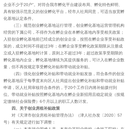
企业不少于20户”。对符合我市孵化平台建设布局、孵化特色鲜明、
具有较强示范意义的创业孵化平台，经市人社局同意，可适当放宽孵
化基地认定条件。
（三）规范创业孵化基地运行管理，创业孵化基地运营管理机构
经营的下属公司，不得作为在孵企业在本孵化基地内享受相关政策；
入驻创业孵化基地前已经成立的创业企业，按照在孵企业享受补贴政
策的，成立时间不得超过3年；在孵企业享受孵化政策期限从注册成
立或入驻孵化基地时计算，原则上不超过3年；超过政策享受期限的
孵化基地内企业，孵化基地继续为其提供服务的，可计入在孵企业数
量，但不再按规定享受孵化补贴和带动就业补贴。
（四）强化创业孵化补贴和带动就业补贴发放，符合条件的创业
孵化基地应于每季度末向区人社局提出创业孵化补贴和带动就业补贴
申请，区人社局审核符合条件的，于20个工作日内将补贴拨付到
位。带动就业补贴按照孵化基地内在孵企业新招用且稳定就业（按规
定缴纳社会保险费）6个月以上的职工人数计发。
四、关于创业房租补贴政策
对《天津市创业房租补贴管理办法》（津人社办发〔2020〕57
号）有关规定进行如下调整：