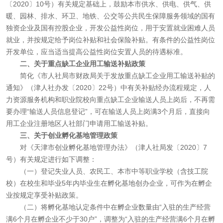
〔2020〕10号）有关规定基础上，鼓励本市供水、供电、供气、供
暖、园林、排水、环卫、地铁、公交等公共民生保障服务领域的国有
独资企业及国有控股企业，开发公益性岗位，用于安置就业困难人员
就业，并按规定给予岗位补贴和社会保险补贴。有条件的公益性岗位
开发单位，应当适当提高公益性岗位安置人员的待遇标准。
二、关于重点缺工企业用工输送补贴政策
简化《市人社局市财政局关于发放重点缺工企业用工输送补贴的
通知》（津人社办发〔2020〕22号）中有关补贴经办流程规定，人
力资源服务机构和职业院校向重点缺工企业输送人员上岗后，不再需
要办理“输送人员信息登记”，可在输送人员上岗满3个月后，直接向
用工企业注册地区人社部门申请用工输送补贴。
三、关于创业孵化基地管理政策
对《天津市创业孵化基地管理办法》（津人社局发〔2020〕7
号）有关规定进行如下调整：
（一）登记失业人员、农民工、本市中等职业学校（含技工院
校）在校生和毕业5年内毕业生在孵化基地创办企业，可作为在孵企
业按规定享受补贴政策。
（二）将孵化基地认定条件中在孵企业数量由“入驻的生产经营
满6个月在孵企业不少于30户”，调整为“入驻的生产经营满6个月在孵