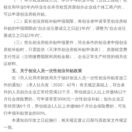
（一）本市就业困难人员、本市中等职业学校（含技工院校）在
校生和毕业5年内毕业生在本市租赁房屋创办企业或个体工商户的，
可以申请创业房租补贴。
（二）延长创业房租补贴申报期限，将创业者申请享受创业房租
补贴的申报期限由“自企业注册成立之日起1年内”，调整为“自企业注
册成立之日起2年内”。
（三）简化创业房租补贴申报要件，符合条件的创业者申报创业
房租补贴时，只需提供《天津市创业房租补贴申请表》、房屋租赁费
支付凭证（注明缴费期限和房租金额）、企业正常生产经营的相关佐
证材料。
五、关于创业人员一次性创业补贴政策
在《市人社局市财政局关于做好创业人员一次性创业补贴发放工
作的通知》（津人社办发〔2020〕42号）有关规定基础上，符合条
件的人员创办企业正常经营满12个月，带动就业1人以上并缴纳12个
月社会保险费的，可申请享受3000元一次性创业补贴；创办企业正
常经营满6个月，带动就业1人以上并缴纳6个月社会保险费的，可先
行申领补贴资金的50%。
本通知自印发之日起施行，相关规定废止日期与原政策文件规定
一致。