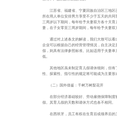
江苏省、福建省、宁夏回族自治区三地区已经
所在用人单位安排男方享受不少于五天的共同
三周岁以下期间，每年给予夫妻双方各十天育儿
妻，在子女零至三周岁期间，每年给予夫妻双
通过对上述条文的解读，我们大致可以看出
企业可以根据自己的经营管理情况，自主决定
假，则具有法律参照标准。比如适用于夫妻单
低。
其他地区虽未制定育儿假请休细则，但有了
性、探索性、指引性的规定将可能成为主要形
（二）国外借鉴：千树万树梨花开
在部分经济基础较好、劳动雇佣保障制度较
假。其育儿假的天数和请休方式也各不相同。
在西班牙，员工有权在生育后或领养后的三年