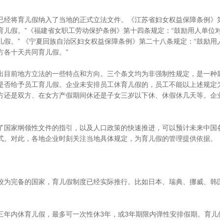
将育儿假纳入了当地的正式立法文件。《江苏省妇女权益保障条例》第
育儿假。”《福建省女职工劳动保护条例》第十四条规定：“鼓励用人单位
假。” 《宁夏回族自治区妇女权益保障条例》第二十八条规定：“鼓励
方各十天共同育儿假。”
目前地方立法的一些特点和方向。三个条文均为非强制性规定，是一种
是否给予员工育儿假。企业未安排员工休育儿假的，员工不能以上述规定
方还是双方、在女方产假期间休还是子女三岁以下休、休假休几天等。企
国家纲领性文件的指引，以及人口政策的快速推进，可以预计未来中国
式。对此，各地企业时刻关注当地具体规定，为育儿假的管理提供依据。
为完备的国家，育儿假制度已经实际推行。比如日本、瑞典、挪威、韩
内休育儿假，最多可一次性休3年，或3年期限内弹性安排假期。育儿