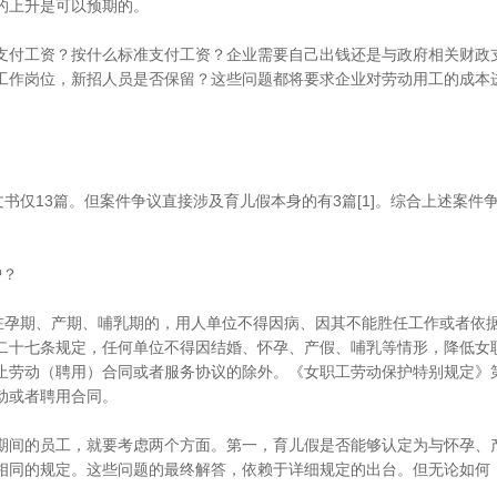
的上升是可以预期的。
付工资？按什么标准支付工资？企业需要自己出钱还是与政府相关财政
工作岗位，新招人员是否保留？这些问题都将要求企业对劳动用工的成本
仅13篇。但案件争议直接涉及育儿假本身的有3篇[1]。综合上述案件
护？
孕期、产期、哺乳期的，用人单位不得因病、因其不能胜任工作或者依据
二十七条规定，任何单位不得因结婚、怀孕、产假、哺乳等情形，降低女
止劳动（聘用）合同或者服务协议的除外。《女职工劳动保护特别规定》
动或者聘用合同。
间的员工，就要考虑两个方面。第一，育儿假是否能够认定为与怀孕、
相同的规定。这些问题的最终解答，依赖于详细规定的出台。但无论如何