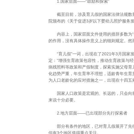
1.国家层面——“鼓励和探索”
截至目前，涉及育儿假的国家法律法规数量稀
院颁布的《关于促进3岁以下婴幼儿照护服务
内容上，国家层面文件使用的措辞多数为“探
的作用，没有具体操作意义上的细则规定。然而
“育儿假”一词，出现在了2021年3月国家
定：“增强生育政策包容性，推动生育政策与
病残照料等政策和产假制度，探索实施父母育儿
化趋势严重，年生育率不理想，适龄青年生育
为人口老龄化的应对措施之一，出现在十四五
国家人口政策是宏观的、长远的，只会向前
来说十分必要。
2.地方层面——已出现部分先行探索者
部分有条件的地区，已对育儿假展开了先行试
但有3个地区值得重点关注。