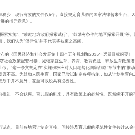
少，现行有效的文件仅5个。直接规定育儿假的国家法律暂未出台。因此
发展的指导意见》。
索实施”、“鼓励地方政府探索试行”、“鼓励有条件的地区探索开展”等
，我们认为“倡导性”并不代表将被束之高阁。
发布的《国民经济和社会发展第十四个五年规划和2035年远景目标纲要》
经济社会政策配套衔接，减轻家庭生育、养育、教育负担，释放生育政策
假。”这一条文规定在“实施积极应对人口老龄化国家战略”章节中的“推
意愿不高。为鼓励人民生育，国家已尝试制定各项措施，如从计划生育向
规划中并不意外，甚至可以说具有必要性。
推进，不会缺席。育儿假的到来，具有政策上的必然性。既然绕不开躲
点。目前各地累计制定直接、间接涉及育儿假的规范性文件共计50余