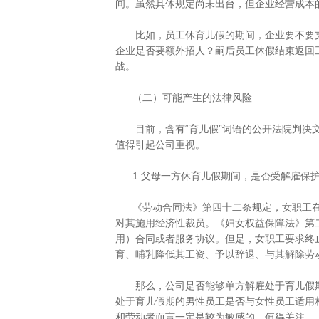
间。虽然具体规定尚未出台，但企业经营成本
比如，员工休育儿假的期间，企业要不要支
企业是否要额外招人？嗣后员工休假结束返回
战。
（二）可能产生的法律风险
目前，含有“育儿假”词语的公开法院判决文书
值得引起公司重视。
1.父母一方休育儿假期间，是否受解雇保
《劳动合同法》第四十二条规定，女职工在
对其施用经济性裁员。《妇女权益保障法》第
用）合同或者服务协议。但是，女职工要求终
育、哺乳降低其工资、予以辞退、与其解除劳
那么，公司是否能够单方解雇处于育儿假期
处于育儿假期的男性员工是否与女性员工适用
和劳动者而言一定是较为敏感的，值得关注。