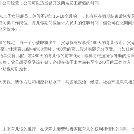
到公司经营，公司可以适当错开这两名员工请假的时间。
上子女的雇员，休假不超过15-18个月的），其有权在假期结束后恢复
或同类工作岗位。育儿假期间应当计入员工的任职时间，但公司在此期间
地区除外）。
规定，当一个小孩即将出生，父母就有权享受480天的育儿假期。父母
至少休满育儿假中的60天时，480天的育儿假才实际充分享受。（如任何
始享受育儿假。在480天的育儿假的前390天，瑞典将根据病假补助的法
着，父母想要享受该补贴，必须在孩子出生前有至少240天的工作收入，
补贴也可以延长。
天数、请休方法和相应补贴水平，与当地政治、经济、社会环境息息相
未来育儿假的推行，在保障夫妻劳动者家庭育儿的权利和便利的同时，