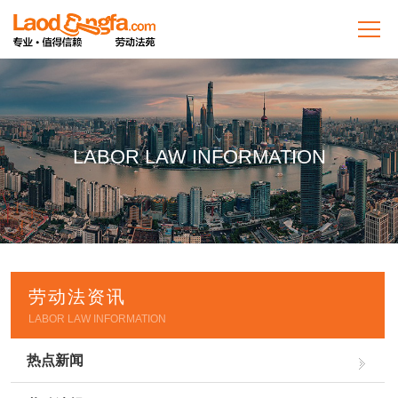
LABOR LAW INFORMATION
劳动法资讯
LABOR LAW INFORMATION
热点新闻