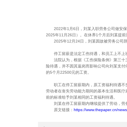
2022年1月6日，刘某入职劳务公司做安保
2025年11月26日）。在休养1个月后刘某
2025年12月24日，刘某因故被劳务公
停工留薪是法定工伤待遇，和员工上不上
法院认为，根据《工伤保险条例》第三十三
险待遇，并不因其返岗而影响公司向刘某支付
的5个月22500元的工资。
职工在停工留薪期内，原工资福利待遇不变，
劳动者在丧失劳动能力期间的基本生活和医疗
前的标准给予刘某相同的工资福利待遇。
刘某在停工留薪期内继续提供了劳动，劳务
原文链接：
https://www.thepaper.cn/new