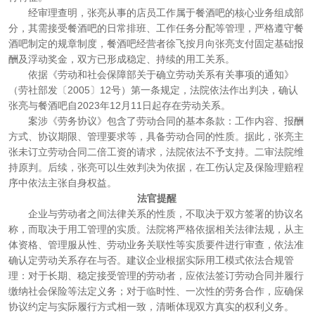
经审理查明，张亮从事的店员工作属于餐酒吧的核心业务组成部
分，其需接受餐酒吧的日常排班、工作任务分配等管理，严格遵守餐
酒吧制定的规章制度，餐酒吧经营者徐飞按月向张亮支付固定基础报
酬及浮动奖金，双方已形成稳定、持续的用工关系。
依据《劳动和社会保障部关于确立劳动关系有关事项的通知》
（劳社部发〔2005〕12号）第一条规定，法院依法作出判决，确认
张亮与餐酒吧自2023年12月11日起存在劳动关系。
案涉《劳务协议》包含了劳动合同的基本条款：工作内容、报酬
方式、协议期限、管理要求等，具备劳动合同的性质。据此，张亮主
张未订立劳动合同二倍工资的请求，法院依法不予支持。二审法院维
持原判。后续，张亮可以生效判决为依据，在工伤认定及保险理赔程
序中依法主张自身权益。
法官提醒
企业与劳动者之间法律关系的性质，不取决于双方签署的协议名
称，而取决于用工管理的实质。法院将严格依据相关法律法规，从主
体资格、管理服从性、劳动业务关联性等实质要件进行审查，依法准
确认定劳动关系存在与否。建议企业根据实际用工模式依法合规管
理：对于长期、稳定接受管理的劳动者，应依法签订劳动合同并履行
缴纳社会保险等法定义务；对于临时性、一次性的劳务合作，应确保
协议约定与实际履行方式相一致，清晰体现双方真实的权利义务。