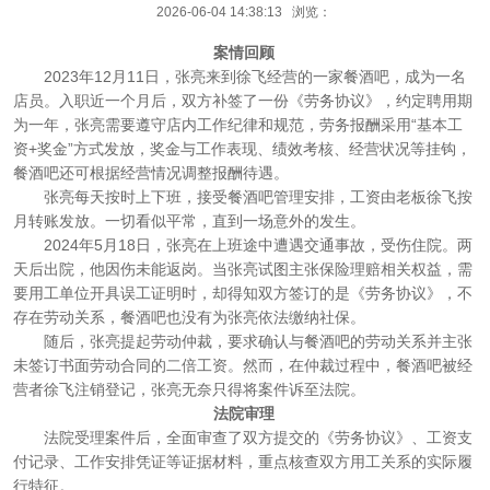
2026-06-04 14:38:13 浏览：
案情回顾
2023年12月11日，张亮来到徐飞经营的一家餐酒吧，成为一名
店员。入职近一个月后，双方补签了一份《劳务协议》，约定聘用期
为一年，张亮需要遵守店内工作纪律和规范，劳务报酬采用“基本工
资+奖金”方式发放，奖金与工作表现、绩效考核、经营状况等挂钩，
餐酒吧还可根据经营情况调整报酬待遇。
张亮每天按时上下班，接受餐酒吧管理安排，工资由老板徐飞按
月转账发放。一切看似平常，直到一场意外的发生。
2024年5月18日，张亮在上班途中遭遇交通事故，受伤住院。两
天后出院，他因伤未能返岗。当张亮试图主张保险理赔相关权益，需
要用工单位开具误工证明时，却得知双方签订的是《劳务协议》，不
存在劳动关系，餐酒吧也没有为张亮依法缴纳社保。
随后，张亮提起劳动仲裁，要求确认与餐酒吧的劳动关系并主张
未签订书面劳动合同的二倍工资。然而，在仲裁过程中，餐酒吧被经
营者徐飞注销登记，张亮无奈只得将案件诉至法院。
法院审理
法院受理案件后，全面审查了双方提交的《劳务协议》、工资支
付记录、工作安排凭证等证据材料，重点核查双方用工关系的实际履
行特征。