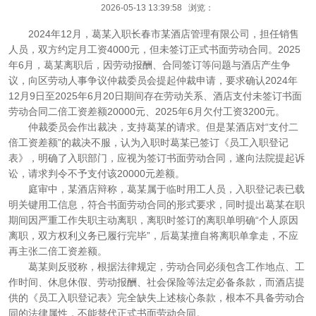
2026-05-13 13:39:58 浏览：
2024年12月，葛某入职长春市某酒店管理有限公司，担任销售
人员，双方约定月工资4000元，但未签订正式书面劳动合同。2025
年6月，葛某离职后，因劳动报酬、合同签订等问题与酒店产生争
议，向区劳动人事争议仲裁委员会提起仲裁申请，要求确认2024年
12月9日至2025年6月20日期间存在劳动关系、酒店支付未签订书面
劳动合同二倍工资差额20000元、2025年6月欠付工资3200元。
仲裁委员会作出裁决，支持葛某的请求。但是某酒店对“支付二
倍工资差额”的裁决不服，认为入职时葛某已签订《员工入职登记
表》，明确了入职部门，应视为签订书面劳动合同，遂向法院提起诉
讼，请求判令不予支付该20000元差额。
庭审中，某酒店辩称，葛某属于临时用工人员，入职登记表已载
明关键用工信息，符合书面劳动合同的形式要求，同时提出葛某在职
期间因严重工作失职主动离职，离职时签订的离职单明确“个人原因
离职，双方权利义务已履行完毕”，后葛某擅自将离职单拿走，不应
再主张二倍工资差额。
葛某则反驳称，根据法律规定，劳动合同必须包含工作地点、工
作时间、休息休假、劳动报酬、社会保险等法定必备条款，而酒店提
供的《员工入职登记表》完全缺失上述核心条款，根本不具备劳动合
同的法律属性，不能替代正式书面劳动合同。