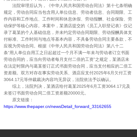
法院审理后认为，《中华人民共和国劳动合同法》第十七条明确
规定，劳动合同应当包含用人单位信息、劳动者信息、合同期限、工
作内容和工作地点、工作时间和休息休假、劳动报酬、社会保险、劳
动保护等核心内容。本案中，某酒店提交的《员工入职登记表》仅记
录了葛某的个人基础信息，并未约定劳动合同期限、劳动报酬具体支
付标准、工作时间与地点等基本内容，不具备劳动合同主要条款，不
应视为劳动合同。根据《中华人民共和国劳动合同法》第八十二
条“用人单位自用工之日起超过一个月不满一年未与劳动者订立书面
劳动合同的，应当向劳动者每月支付二倍的工资”之规定，某酒店未
在法定时限内与葛某签订正式书面劳动合同，应当支付相应的二倍工
资差额。双方对存在事实劳动关系、酒店应支付2025年6月欠付工资
3064.17元等仲裁裁决内容均无异议，法院依法予以确认。
综上，法院判决，某酒店给付葛某2025年6月工资3064.17元及
未签订书面劳动合同二倍工资差额20000元。
原文链接：
https://www.thepaper.cn/newsDetail_forward_33162655