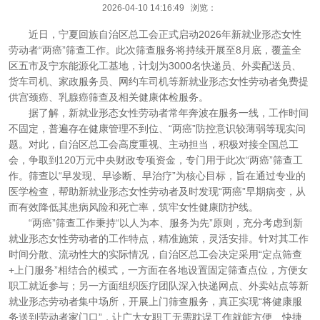
2026-04-10 14:16:49 浏览：
近日，宁夏回族自治区总工会正式启动2026年新就业形态女性
劳动者“两癌”筛查工作。此次筛查服务将持续开展至8月底，覆盖全
区五市及宁东能源化工基地，计划为3000名快递员、外卖配送员、
货车司机、家政服务员、网约车司机等新就业形态女性劳动者免费提
供宫颈癌、乳腺癌筛查及相关健康体检服务。
据了解，新就业形态女性劳动者常年奔波在服务一线，工作时间
不固定，普遍存在健康管理不到位、“两癌”防控意识较薄弱等现实问
题。对此，自治区总工会高度重视、主动担当，积极对接全国总工
会，争取到120万元中央财政专项资金，专门用于此次“两癌”筛查工
作。筛查以“早发现、早诊断、早治疗”为核心目标，旨在通过专业的
医学检查，帮助新就业形态女性劳动者及时发现“两癌”早期病变，从
而有效降低其患病风险和死亡率，筑牢女性健康防护线。
“两癌”筛查工作秉持“以人为本、服务为先”原则，充分考虑到新
就业形态女性劳动者的工作特点，精准施策，灵活安排。针对其工作
时间分散、流动性大的实际情况，自治区总工会决定采用“定点筛查
+上门服务”相结合的模式，一方面在各地设置固定筛查点位，方便女
职工就近参与；另一方面组织医疗团队深入快递网点、外卖站点等新
就业形态劳动者集中场所，开展上门筛查服务，真正实现“将健康服
务送到劳动者家门口”，让广大女职工无需耽误工作就能方便、快捷