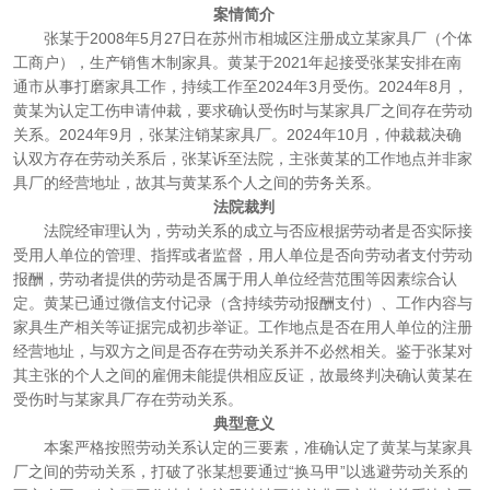
案情简介
张某于2008年5月27日在苏州市相城区注册成立某家具厂（个体
工商户），生产销售木制家具。黄某于2021年起接受张某安排在南
通市从事打磨家具工作，持续工作至2024年3月受伤。2024年8月，
黄某为认定工伤申请仲裁，要求确认受伤时与某家具厂之间存在劳动
关系。2024年9月，张某注销某家具厂。2024年10月，仲裁裁决确
认双方存在劳动关系后，张某诉至法院，主张黄某的工作地点并非家
具厂的经营地址，故其与黄某系个人之间的劳务关系。
法院裁判
法院经审理认为，劳动关系的成立与否应根据劳动者是否实际接
受用人单位的管理、指挥或者监督，用人单位是否向劳动者支付劳动
报酬，劳动者提供的劳动是否属于用人单位经营范围等因素综合认
定。黄某已通过微信支付记录（含持续劳动报酬支付）、工作内容与
家具生产相关等证据完成初步举证。工作地点是否在用人单位的注册
经营地址，与双方之间是否存在劳动关系并不必然相关。鉴于张某对
其主张的个人之间的雇佣未能提供相应反证，故最终判决确认黄某在
受伤时与某家具厂存在劳动关系。
典型意义
本案严格按照劳动关系认定的三要素，准确认定了黄某与某家具
厂之间的劳动关系，打破了张某想要通过“换马甲”以逃避劳动关系的