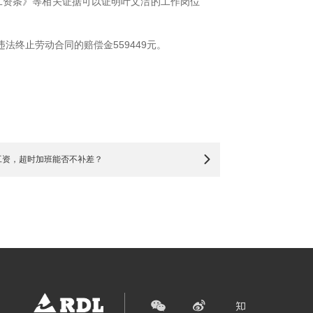
工资条》等相关证据可以证明叶文洁的工作岗位
法终止劳动合同的赔偿金559449元。
工资，超时加班能否不补差？