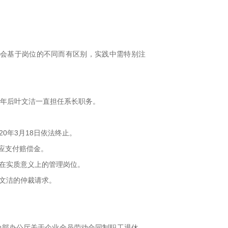
龄会基于岗位的不同而有区别，实践中需特别注
09年后叶文洁一直担任系长职务。
0年3月18日依法终止。
应支付赔偿金。
存在实质意义上的管理岗位。
叶文洁的仲裁请求。
劳动部办公厅关于企业全员劳动合同制职工退休、