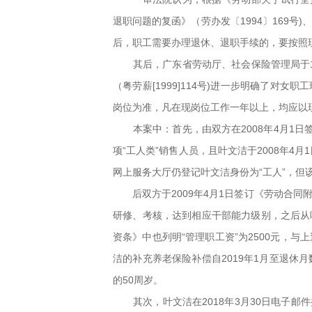
退职问题的复函》（劳办发〔1994〕169号)
后，职工需要办理退休、退职手续的，要按照
其后，广东省劳动厅、社会保险管理局于1
（粤劳薪[1999]114号)进一步明确了对
岗位为准，凡在现岗位工作一年以上，均应以现
本案中：首先，由双方在2008年4月1
项“工人类”销售人员，且叶文洁于2008年
网上服务大厅仍登记叶文洁身份为“工人”，
后双方于2009年4月1日签订《劳动合同
研修、考核，达到相应干部能力级别，之后从
资条》中也列明“管理职工资”为2500元，与
洁的补充养老保险补偿自2019年1月至退休
的50周岁。
其次，叶文洁在2018年3月30日电