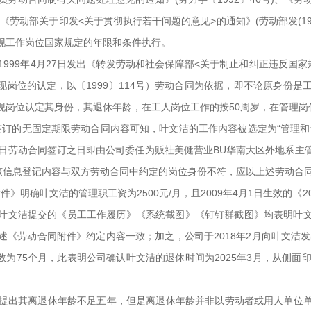
、《劳动部关于印发<关于贯彻执行若干问题的意见>的通知》(劳动部发(1995
现工作岗位国家规定的年限和条件执行。
999年4月27日发出《转发劳动和社会保障部<关于制止和纠正违反国
女职工现岗位的认定，以〔1999〕114号）劳动合同为依据，即不论原身
岗位认定其身份，其退休年龄，在工人岗位工作的按50周岁，在管理岗
日签订的无固定期限劳动合同内容可知，叶文洁的工作内容被选定为“管理
4月1日劳动合同签订之日即由公司委任为贩社美健营业BU华南大区外地系
但该信息登记内容与双方劳动合同中约定的岗位身份不符，应以上述劳动合
附件》明确叶文洁的管理职工资为2500元/月，且2009年4月1日生效的
叶文洁提交的《员工工作履历》《系统截图》《钉钉群截图》均表明叶
上述《劳动合同附件》约定内容一致；加之，公司于2018年2月向叶文洁
月数为75个月，此表明公司确认叶文洁的退休时间为2025年3月，从侧面
子邮件提出其离退休年龄不足五年，但是离退休年龄并非以劳动者或用人单