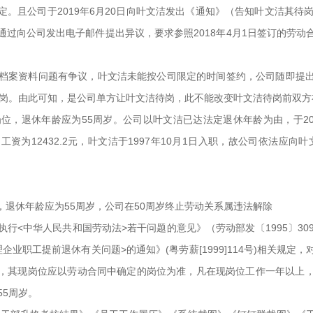
。且公司于2019年6月20日向叶文洁发出《通知》（告知叶文洁其待
日就通过向公司发出电子邮件提出异议，要求参照2018年4月1日签订的劳
档案资料问题有争议，叶文洁未能按公司限定的时间签约，公司随即提
月期间待岗。由此可知，是公司单方让叶文洁待岗，此不能改变叶文洁待岗前双
位，退休年龄应为55周岁。公司以叶文洁已达法定退休年龄为由，于20
为12432.2元，叶文洁于1997年10月1日入职，故公司依法应向叶
退休年龄应为55周岁，公司在50周岁终止劳动关系属违法解除
行<中华人民共和国劳动法>若干问题的意见》（劳动部发〔1995〕30
业职工提前退休有关问题>的通知》(粤劳薪[1999]114号)相关规
干部，其现岗位应以劳动合同中确定的岗位为准，凡在现岗位工作一年以
55周岁。