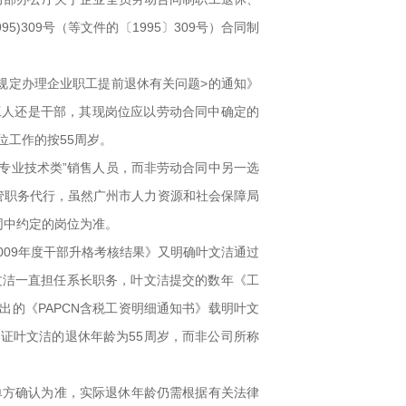
)309号（等文件的〔1995〕309号）合同制
家规定办理企业职工提前退休有关问题>的通知》
份是工人还是干部，其现岗位应以劳动合同中确定的
位工作的按55周岁。
和专业技术类”销售人员，而非劳动合同中另一选
主管职务代行，虽然广州市人力资源和社会保障局
同中约定的岗位为准。
《2009年度干部升格考核结果》又明确叶文洁通过
文洁一直担任系长职务，叶文洁提交的数年《工
发出的《PAPCN含税工资明细通知书》载明叶文
印证叶文洁的退休年龄为55周岁，而非公司所称
位单方确认为准，实际退休年龄仍需根据有关法律