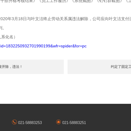
年度干部升格考核结果》《员工工作履历》《系统截图》《钉钉群截图》《
020年3月18日与叶文洁终止劳动关系属违法解除，公司应向叶文洁支付违
判。
事人系化名）
/s?id=1832250932701990199&wfr=spider&for=pc
岗被开除，违法！
约定了固定
021-58883253
021-58883251