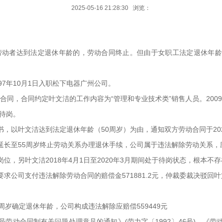
2025-05-16 21:28:30 浏览：
劳动者达到法定退休年龄的，劳动合同终止。但由于女职工法定退休年
997年10月1日入职松下电器广州公司。
动合同，合同约定叶文洁的工作内容为“管理和专业技术类”销售人员。20
间待岗。
知书，以叶文洁达到法定退休年龄（50周岁）为由，通知双方劳动合同于202
至55周岁终止劳动关系办理退休手续，公司属于违法解除劳动关系，
位，另叶文洁2018年4月1日至2020年3月期间处于待岗状态，根本不
求公司支付违法解除劳动合同的赔偿金571881.2元，仲裁委裁决驳回
周岁确定退休年龄，公司构成违法解除应赔偿559449元
劳动合同制有关问题处理意见的通知》(劳力字〔1992〕46号)、《