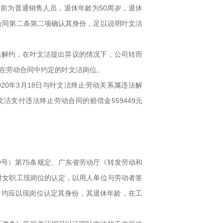
岗前为普通销售人员，退休年龄为50周岁，退休
动合同第二条第二项确认其身份，足以说明叶文洁
出解约，在叶文洁提出异议的情况下，公司转而
方在劳动合同中约定的叶文洁岗位。
20年3月18日与叶文洁终止劳动关系属违法解
文洁支付违法终止劳动合同的赔偿金559449元
9号）第75条规定、广东省劳动厅《转发劳动和
定，对女职工现岗位的认定，以用人单位与劳动者签
上，均应以现岗位认定其身份，其退休年龄，在工