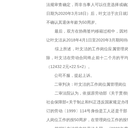
法规审查确定，而非当事人可以任意选择或确定
日期为2020年3月18日）后，叶文洁于次
不确认其退休年龄为50周岁。
最后，双方在协商签约移籍过程中，因对
让叶文洁从2018年4月1日至2020年3
综上所述，叶文洁的工作岗位应属管理岗
除，叶文洁在劳动合同终止前十二个月的平均工资
（12432.2元×22.5×2）。
公司不服，提起上诉。
二审判决：叶文洁的工作岗位属管理岗位，
二审法院认为，依据原劳动部《关于贯彻执
社会保障部<关于制止和纠正违反国家规定办理企
订的劳动〔1999〕114号身份是工人还是
人岗位工作的按50周岁，在管理岗位工作的按