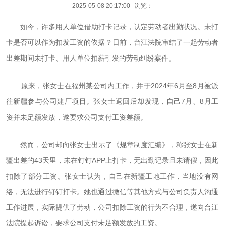
2025-05-08 20:17:00 浏览：
如今，许多用人单位借助打卡记录，认定劳动者出勤状况。未打
卡是否可以作为扣发工资的依据？日前，台江法院审结了一起劳动者
出差期间未打卡、用人单位扣薪引发的劳动纠纷案件。
原来，张女士在福州某公司内工作，并于2024年6月至8月被派
往新疆参与公司建厂项目。张女士返回后却发现，自己7月、8月工
资并未足额发放，遂要求公司支付工资差额。
然而，公司却向张女士出示了《规章制度汇编》，称张女士在新
疆出差的43天里，未在钉钉APP上打卡，无出勤记录且未请假，因此
扣除了部分工资。张女士认为，自己在新疆工地工作，当地没有网
络，无法进行钉钉打卡。她也通过微信等其他方式与公司负责人沟通
工作进展，实际提供了劳动，公司扣除工资的行为不合理，遂向台江
法院提起诉讼，要求公司支付未足额发放的工资。