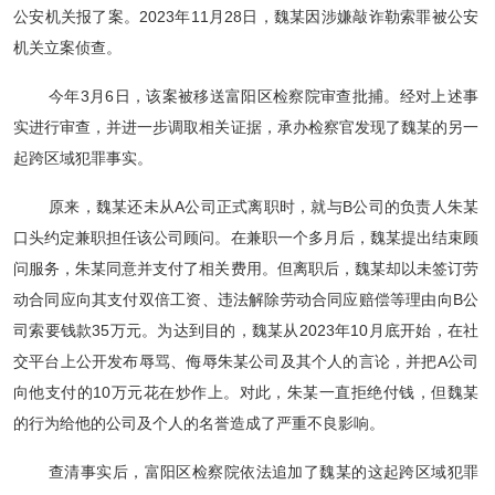
公安机关报了案。2023年11月28日，魏某因涉嫌敲诈勒索罪被公安
机关立案侦查。
今年3月6日，该案被移送富阳区检察院审查批捕。经对上述事
实进行审查，并进一步调取相关证据，承办检察官发现了魏某的另一
起跨区域犯罪事实。
原来，魏某还未从A公司正式离职时，就与B公司的负责人朱某
口头约定兼职担任该公司顾问。在兼职一个多月后，魏某提出结束顾
问服务，朱某同意并支付了相关费用。但离职后，魏某却以未签订劳
动合同应向其支付双倍工资、违法解除劳动合同应赔偿等理由向B公
司索要钱款35万元。为达到目的，魏某从2023年10月底开始，在社
交平台上公开发布辱骂、侮辱朱某公司及其个人的言论，并把A公司
向他支付的10万元花在炒作上。对此，朱某一直拒绝付钱，但魏某
的行为给他的公司及个人的名誉造成了严重不良影响。
查清事实后，富阳区检察院依法追加了魏某的这起跨区域犯罪