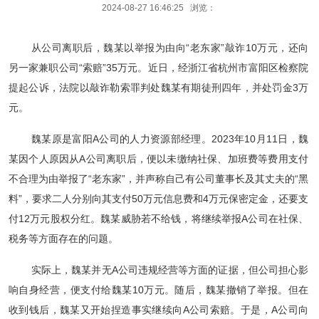
2024-08-27 16:46:25 浏览：
从公司离职后，魏某以举报为由向“老东家”敲诈10万元，还向
另一家兼职公司“索赔”35万元。近日，经浙江省杭州市富阳区检察院
提起公诉，法院以敲诈勒索罪判处魏某有期徒刑四年，并处罚金3万
元。
魏某原是富阳A公司的人力资源部经理。2023年10月11日，魏
某因个人原因从A公司离职后，便以未缴纳社保、加班费等费用支付
不合理为由举报了“老东家”，并声称自己有公司董事长及其丈夫的“黑
料”，要求二人分别向其支付50万元信息费和4万元保密定金，还要支
付12万元股权分红。魏某威胁若不给钱，将继续举报A公司在社保、
税务等方面存在的问题。
实际上，魏某并无A公司违规经营等方面的证据，但公司担心影
响自身经营，便支付给魏某10万元。随后，魏某撤销了举报。但在
收到钱后，魏某又开始捏造事实继续向A公司索赔。于是，A公司向