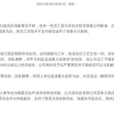
2024-08-09 23:50:12 浏览：
裁员的现象屡见不鲜，也有一些员工因为存在过错导致被公司解雇。但
损害为由，将员工开除并不支付赔偿金吗？请看今日案例。
某签订固定期限劳动合同，合同期限为三年，陈某担任工艺主管一职。劳
失职、营私舞弊，对甲方利益造成重大损害的”的情形。其公司员工手册第9
000元或以上经济损失，公司将对其予以严重警告并可视情况可以与其解
严重失职，营私舞弊，给用人单位造成重大损害为由，向其送达《解除劳
事争议仲裁委员会申请劳动争议仲裁，认为某科技有限公司系单方面违
委员会作出仲裁裁决，支持了陈某主张的赔偿金。该裁决书送达后，某科