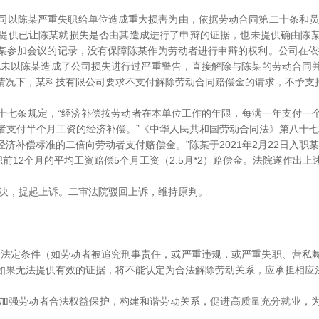
陈某严重失职给单位造成重大损害为由，依据劳动合同第二十条和员工手
提供已让陈某就损失是否由其造成进行了申辩的证据，也未提供确由陈
某参加会议的记录，没有保障陈某作为劳动者进行申辩的权利。公司在依
也未以陈某造成了公司损失进行过严重警告，直接解除与陈某的劳动合同
情况下，某科技有限公司要求不支付解除劳动合同赔偿金的请求，不予支
七条规定，“经济补偿按劳动者在本单位工作的年限，每满一年支付一个
者支付半个月工资的经济补偿。”《中华人民共和国劳动合同法》第八十七
补偿标准的二倍向劳动者支付赔偿金。”陈某于2021年2月22日入职某
前12个月的平均工资赔偿5个月工资（2.5月*2）赔偿金。法院遂作出上
，提起上诉。二审法院驳回上诉，维持原判。
定条件（如劳动者被追究刑事责任，或严重违规，或严重失职、营私舞
如果无法提供有效的证据，将不能认定为合法解除劳动关系，应承担相应
强劳动者合法权益保护，构建和谐劳动关系，促进高质量充分就业，为