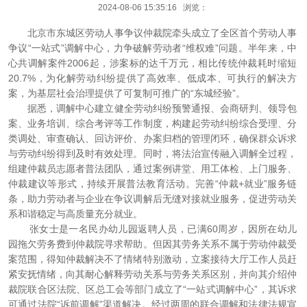
2024-08-06 15:35:16 浏览：
北京市东城区劳动人事争议仲裁院牵头成立了全区首个劳动人事
争议“一站式”调解中心，力争破解劳动者“维权难”问题。半年来，中
心共调解案件2006起，涉案标的达千万元，相比传统仲裁耗时缩短
20.7%，为化解劳动纠纷提供了高效率、低成本、可执行的解决方
案，为基层社会治理提供了可复制可推广的“东城经验”。
据悉，调解中心建立健全劳动纠纷预警通报、会商研判、领导包
案、业务培训、综合考评等工作制度，构建起劳动纠纷综合受理、分
类调处、审查确认、回访评价、办案归档的管理闭环，确保群众诉求
与劳动纠纷得到及时有效处理。同时，将法治宣传融入调解全过程，
组建仲裁员志愿者普法团队，通过案例讲堂、用工体检、上门服务、
仲裁建议等形式，持续开展普法教育活动。完善“仲裁+就业”服务链
条，助力劳动者与企业在争议调解后无缝对接就业服务，促进劳动关
系和谐稳定与高质量充分就业。
张女士是一名民办幼儿园返聘人员，已满60周岁，因所在幼儿
园拖欠劳务费到仲裁院寻求帮助。但因其劳务关系不属于劳动仲裁受
案范围，得知仲裁解决不了情绪特别激动，立案接待大厅工作人员赶
紧安抚情绪，向其耐心解释劳动关系与劳务关系区别，并向其介绍仲
裁院联合区法院、区总工会等部门成立了“一站式调解中心”，其诉求
可通过法院“诉前调解”渠道解决。经过两周的联合调解和法律法规宣