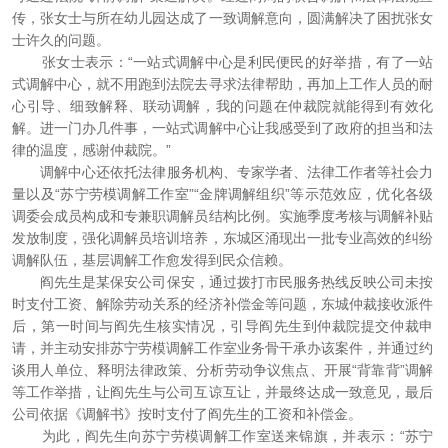
传，张女士与所在幼儿园达成了一致调解意向，圆满解决了困扰张女
士许久的问题。
张女士表示：“一站式调解中心是利民便民的好举措，有了一站
式调解中心，就不用跑到法院去寻求法律帮助，再加上工作人员的耐
心引导、细致解释、联动调解，我的问题在仲裁院就能得到有效化
解。进一门办几件事，一站式调解中心让我感受到了政府的担当和法
律的温度，感谢仲裁院。”
调解中心还依托法律服务机构、专家学者、法律工作者等社会力
量以及“苏宁劳模调解工作室”“金牌调解组织”等示范效应，优化各级
调委会成员构成和专兼职调解员结构比例。实施季度考核与调解补贴
发放制度，强化调解员培训培养，东城区涌现出一批专业高效的纠纷
调解队伍，基层调解工作愈发得到民众信赖。
阎先生是某保安公司保安，通过拨打市民服务热线反映公司未按
时支付工资、解除劳动关系的经济补偿金等问题，东城仲裁接收派件
后，第一时间与阎先生核实情况，引导阎先生到仲裁院提交仲裁申
请，并主动安排苏宁劳模调解工作室业务骨干承办该案件，并通过约
谈用人单位、释明法律政策、分析劳动争议焦点、开展“背靠背”调解
等工作举措，让阎先生与公司互谅互让，并最终达成一致意见，最后
公司依据《调解书》按时支付了阎先生的工资和补偿金。
为此，阎先生向苏宁劳模调解工作室送来锦旗，并表示：“苏宁