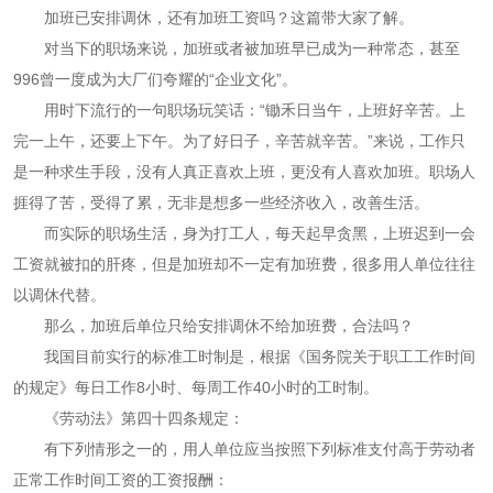
加班已安排调休，还有加班工资吗？这篇带大家了解。
对当下的职场来说，加班或者被加班早已成为一种常态，甚至
996曾一度成为大厂们夸耀的“企业文化”。
用时下流行的一句职场玩笑话：“锄禾日当午，上班好辛苦。上
完一上午，还要上下午。为了好日子，辛苦就辛苦。”来说，工作只
是一种求生手段，没有人真正喜欢上班，更没有人喜欢加班。职场人
捱得了苦，受得了累，无非是想多一些经济收入，改善生活。
而实际的职场生活，身为打工人，每天起早贪黑，上班迟到一会
工资就被扣的肝疼，但是加班却不一定有加班费，很多用人单位往往
以调休代替。
那么，加班后单位只给安排调休不给加班费，合法吗？
我国目前实行的标准工时制是，根据《国务院关于职工工作时间
的规定》每日工作8小时、每周工作40小时的工时制。
《劳动法》第四十四条规定：
有下列情形之一的，用人单位应当按照下列标准支付高于劳动者
正常工作时间工资的工资报酬：